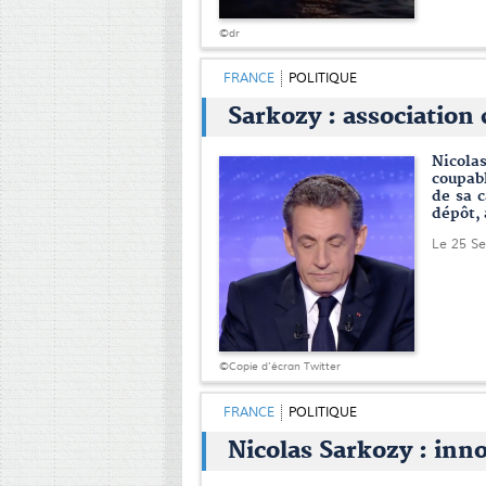
©dr
FRANCE
POLITIQUE
Sarkozy : association 
Nicola
coupabl
de sa 
dépôt, 
Le 25 S
©Copie d'écran Twitter
FRANCE
POLITIQUE
Nicolas Sarkozy : inno