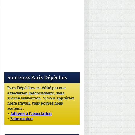
Soutenez Paris Dépêches
Paris Dépêches est édité par une
association indépendante, sans
aucune subvention. Si vous appréciez
notre travail, vous pouvez nous
soutenir :
-
Adhérer à l'association
-
Faire un don