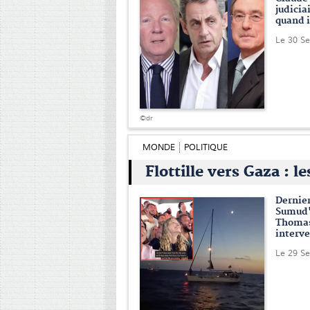
judicia
quand i
Le 30 S
©dr
MONDE
POLITIQUE
Flottille vers Gaza : l
Dernier
Sumud" 
Thomas
interve
Le 29 S