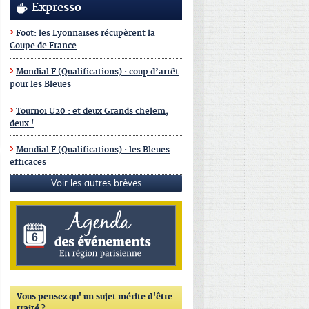
Expresso
Foot: les Lyonnaises récupèrent la
Coupe de France
Mondial F (Qualifications) : coup d’arrêt
pour les Bleues
Tournoi U20 : et deux Grands chelem,
deux !
Mondial F (Qualifications) : les Bleues
efficaces
Voir les autres brèves
Vous pensez qu'
un sujet mérite d'être