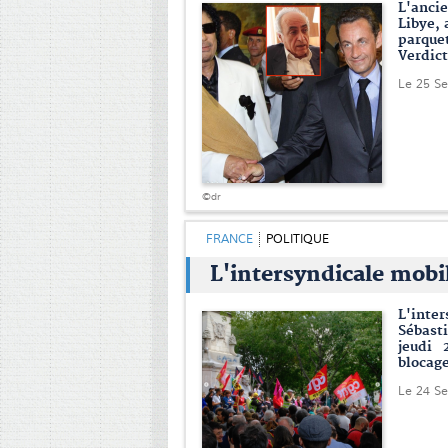
L'ancie
Libye, 
parque
Verdict
Le 25 S
©dr
FRANCE
POLITIQUE
L'intersyndicale mobil
L'inte
Sébasti
jeudi 
blocage
Le 24 S