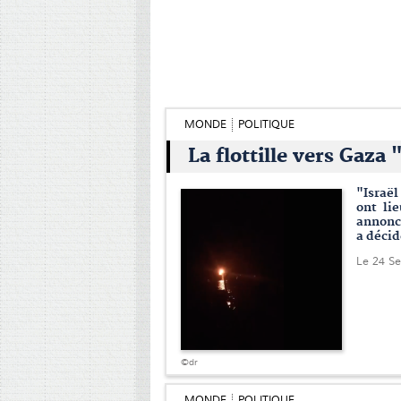
MONDE
POLITIQUE
La flottille vers Gaza
"Israël
ont li
annoncé
a décid
Le 24 S
©dr
MONDE
POLITIQUE