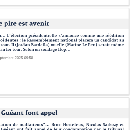
e pire est avenir
à... L'élection présidentielle s'annonce comme une réédition
écédentes : le Rassemblement national placera un candidat au
tour. Il (Jordan Bardella) ou elle (Marine Le Pen) serait même
 au 1er tour. Selon un sondage Ifop...
eptembre 2025 09:58
 Guéant font appel
ation de malfaiteurs"... Brice Hortefeux, Nicolas Sarkozy et
 Guéant ont fait appel de leur condamnation par le tribunal