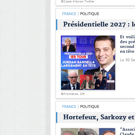
©Copie d'écran Twitter
FRANCE
POLITIQUE
Présidentielle 2027 : l
Et voil
des pr
second 
en tête
Le 30 S
©Frontières, DR
FRANCE
POLITIQUE
Hortefeux, Sarkozy et
"Associ
Claude