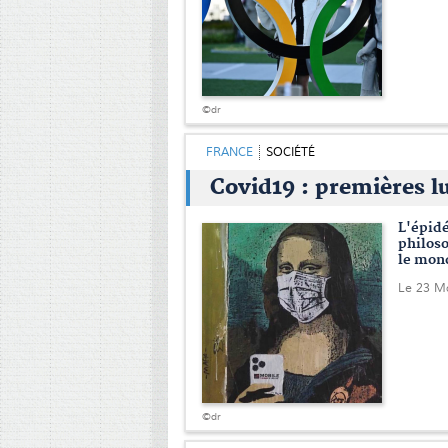
©dr
FRANCE
SOCIÉTÉ
Covid19 : premières l
L'épid
philoso
le mond
Le 23 M
©dr