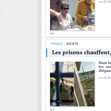
Le 22 M
©fb
FRANCE
SOCIÉTÉ
Les prisons chauffent,
Dans le
les ce
illégau
Le 22 M
©dr