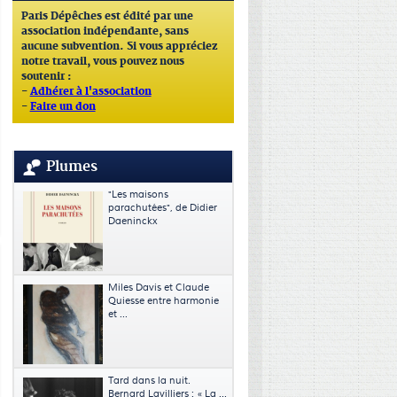
Paris Dépêches est édité par une
association indépendante, sans
aucune subvention. Si vous appréciez
notre travail, vous pouvez nous
soutenir :
-
Adhérer à l'association
-
Faire un don
Plumes
"Les maisons
parachutées", de Didier
Daeninckx
Miles Davis et Claude
Quiesse entre harmonie
et ...
Tard dans la nuit.
Bernard Lavilliers : « La ...