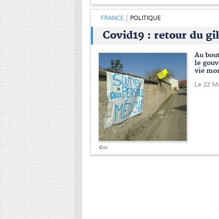
FRANCE
POLITIQUE
Covid19 : retour du gil
Au bou
le gou
vie mon
Le 22 M
©dr