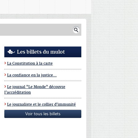
Les billets du mulot
FRANCE
SPORT
La Constitution à la carte
SportExpress : Milan Violon, le pionnie
La confiance en la justice...
Quand la natation artistique 
basket joue au panier percé
Le journal "Le Monde" découvre
l'accréditation
attire de plus en plus, quan
son trophée et quand Inf
Le journaliste et le collier d'immunité
L’actualité du sport et ses à-c
Voir tous les billets