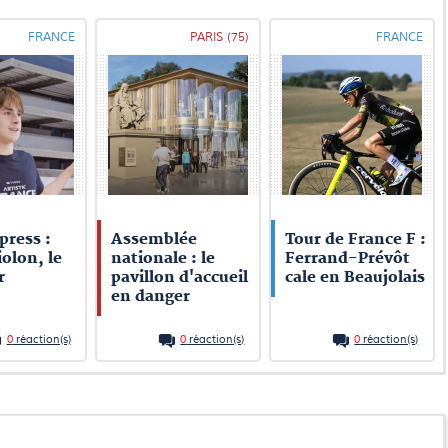
FRANCE
PARIS (75)
FRANCE
press :
Assemblée
Tour de France F :
olon, le
nationale : le
Ferrand-Prévôt
r
pavillon d'accueil
cale en Beaujolais
en danger
0
réaction(s)
0
réaction(s)
0
réaction(s)