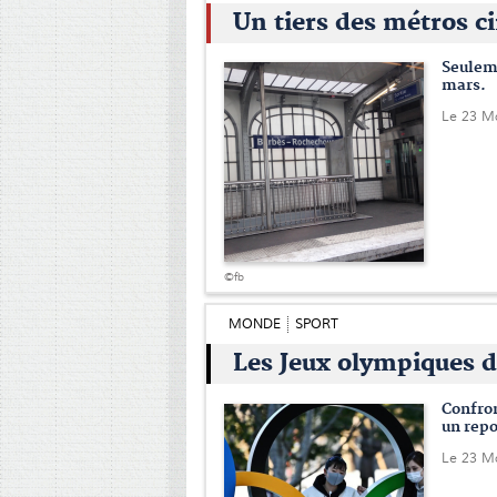
Un tiers des métros c
Seuleme
mars.
Le 23 M
©fb
MONDE
SPORT
Les Jeux olympiques 
Confron
un repo
Le 23 M