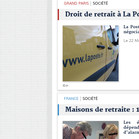
GRAND PARIS
SOCIÉTÉ
Droit de retrait à La P
La Post
négocia
Le 22 M
©dr
FRANCE
SOCIÉTÉ
Maisons de retraite : 
Les é
dépenda
d'alarm